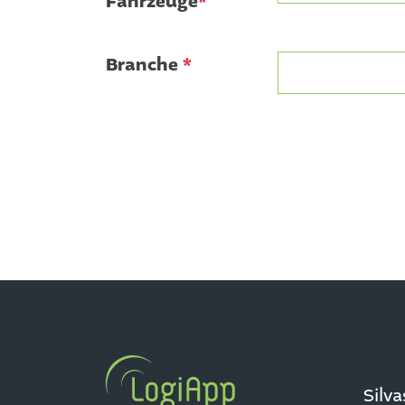
Fahrzeuge
*
Branche
*
Silv