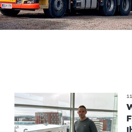
11
W
F
I