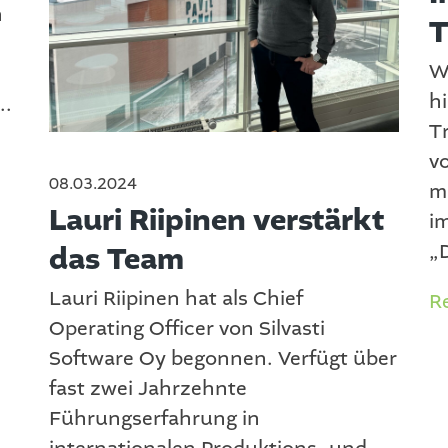
n
T
W
hi
..
T
v
08.03.2024
m
Lauri Riipinen verstärkt
i
„D
das Team
Lauri Riipinen hat als Chief
R
Operating Officer von Silvasti
Software Oy begonnen. Verfügt über
fast zwei Jahrzehnte
Führungserfahrung in