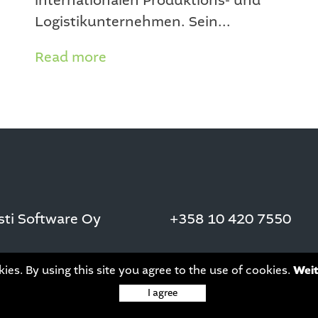
internationalen Produktions- und
Logistikunternehmen. Sein...
Read more
asti Software Oy
+358 10 420 7550
ies. By using this site you agree to the use of cookies.
Weit
I agree
This site is protected by reCAPTCHA and the Google
Privacy Policy
and
Term