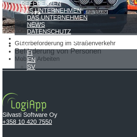
REFERENZEN
DAS UNTERNEHMEN
DAS UNTERNEHMEN
NEWS
DATENSCHUTZ
KONTAKTINFORMATIONEN
Güterbeförderung im Straßenverkehr
DE
Beförderung von Personen
FI
Mobiles Arbeiten
EN
SV
Silvasti Software Oy
+358 10 420 7550