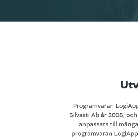
Utv
Programvaran LogiApp h
Silvasti Ab år 2008, oc
anpassats till mång
programvaran LogiApp 