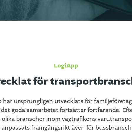
LogiApp
ecklat för transportbrans
ar ursprungligen utvecklats för familjeföretag
h det goda samarbetet fortsätter fortfarande. Ef
a olika branscher inom vägtrafikens varutranspo
anpassats framgångsrikt även för bussbransche