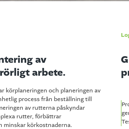
Lo
ntering av
G
örligt arbete.
p
ar körplaneringen och planeringen av
etlig process från beställning till
Pr
meringen av rutterna påskyndar
ge
lexa rutter, förbättrar
Te
h minskar körkostnaderna.