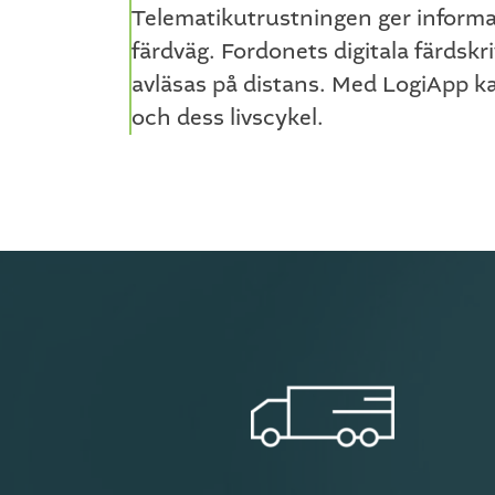
Telematikutrustningen ger informat
färdväg. Fordonets digitala färdskr
avläsas på distans. Med LogiApp ka
och dess livscykel.