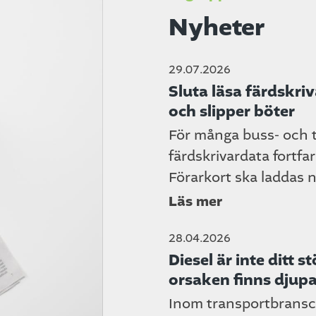
Nyheter
29.07.2026
Sluta läsa färdskriv
och slipper böter
För många buss- och t
färdskrivardata fortf
Förarkort ska laddas ne
Läs mer
28.04.2026
Diesel är inte ditt 
orsaken finns djup
Inom transportbransche