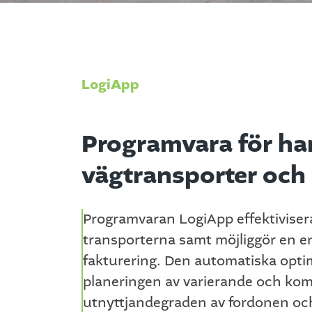
LogiApp
Programvara för ha
vägtransporter och r
Programvaran LogiApp effektiviser
transporterna samt möjliggör en enh
fakturering. Den automatiska opti
planeringen av varierande och komp
utnyttjandegraden av fordonen oc