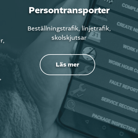
Persontransporter
Beställningstrafik, linjetrafik,
skolskjutsar
r,
Läs mer
,