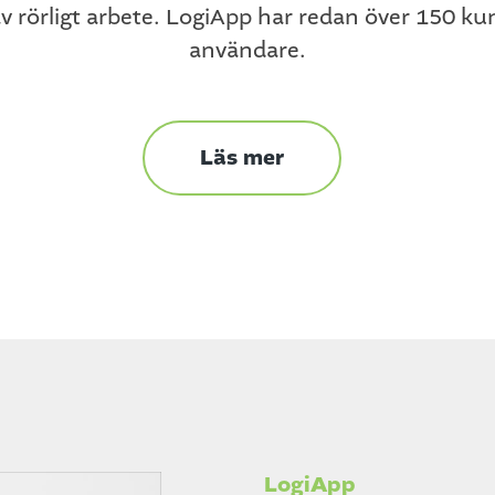
v rörligt arbete. LogiApp har redan över 150 k
användare.
Läs mer
LogiApp