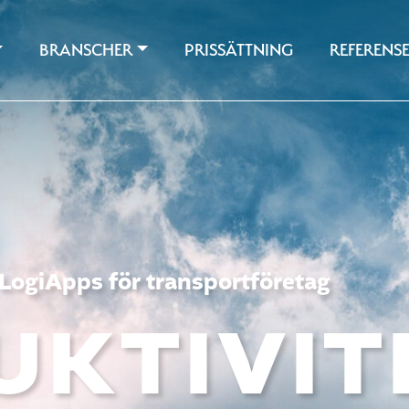
BRANSCHER
PRISSÄTTNING
REFERENS
LogiApps för transportföretag
UKTIVIT