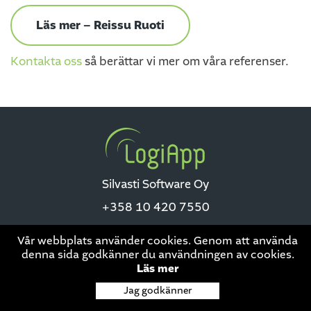
Läs mer – Reissu Ruoti
Kontakta oss
så berättar vi mer om våra referenser.
Silvasti Software Oy
+358 10 420 7550
Vår webbplats använder cookies. Genom att använda
denna sida godkänner du användningen av cookies.
Läs mer
Dataskydd
|
This site is protected by reCAPTCHA and the Google
Jag godkänner
Privacy Policy
and
Terms of Service
apply.