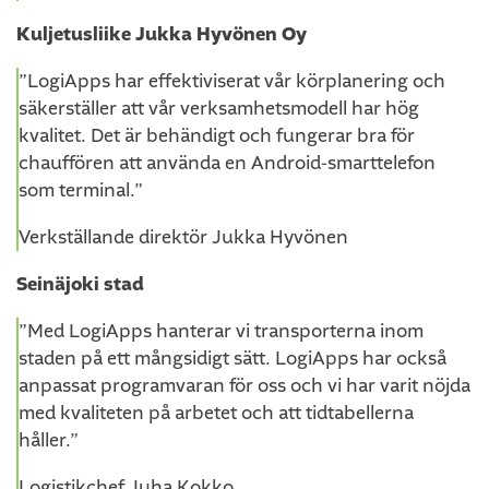
Kuljetusliike Jukka Hyvönen Oy
”LogiApps har effektiviserat vår körplanering och
säkerställer att vår verksamhetsmodell har hög
kvalitet. Det är behändigt och fungerar bra för
chauffören att använda en Android-smarttelefon
som terminal.”
Verkställande direktör Jukka Hyvönen
Seinäjoki stad
”Med LogiApps hanterar vi transporterna inom
staden på ett mångsidigt sätt. LogiApps har också
anpassat programvaran för oss och vi har varit nöjda
med kvaliteten på arbetet och att tidtabellerna
håller.”
Logistikchef Juha Kokko