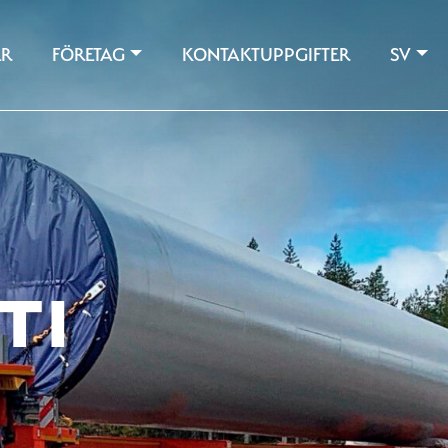
ER
FÖRETAG
KONTAKTUPPGIFTER
SV
TI