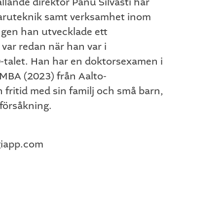
lande direktör Panu Silvasti har
varuteknik samt verksamhet inom
ngen han utvecklade ett
var redan när han var i
-talet. Han har en doktorsexamen i
MBA (2023) från Aalto-
in fritid med sin familj och små barn,
försåkning.
giapp.com