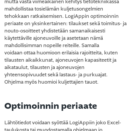
mutta vasta viimeaikainen kehitys tietotekniikassa
mahdollistaa tosielämän kuljetusongelmien
tehokkaan ratkaisemisen. LogiAppin optimoinnin
periaate on yksinkertainen: tilaukset sekä toimitus- ja
nouto-osoitteet yhdistetään samanaikaisesti
käytettäville ajoneuvoille ja asetetaan nämä
mahdollisimman nopeille reiteille. Samalla
voidaan ottaa huomioon erilaisia rajoitteita, kuten
tilausten aikaikkunat, ajoneuvojen kapasiteetit ja
aikataulut, tilausten ja ajoneuvojen
yhteensopivuudet sekä lastaus- ja purkuajat.
Ohjelma myös huomioi kuljettajien tauot.
Optimoinnin periaate
Lähtötiedot voidaan syöttää LogiAppiin joko Excel-
taulukosta tai muodostamalla ohjelmaan jo