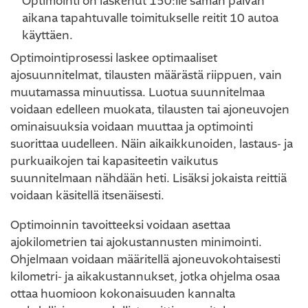
Optimointi on laskenut 150:lle saman päivän
aikana tapahtuvalle toimitukselle reitit 10 autoa
käyttäen.
Optimointiprosessi laskee optimaaliset
ajosuunnitelmat, tilausten määrästä riippuen, vain
muutamassa minuutissa. Luotua suunnitelmaa
voidaan edelleen muokata, tilausten tai ajoneuvojen
ominaisuuksia voidaan muuttaa ja optimointi
suorittaa uudelleen. Näin aikaikkunoiden, lastaus- ja
purkuaikojen tai kapasiteetin vaikutus
suunnitelmaan nähdään heti. Lisäksi jokaista reittiä
voidaan käsitellä itsenäisesti.
Optimoinnin tavoitteeksi voidaan asettaa
ajokilometrien tai ajokustannusten minimointi.
Ohjelmaan voidaan määritellä ajoneuvokohtaisesti
kilometri- ja aikakustannukset, jotka ohjelma osaa
ottaa huomioon kokonaisuuden kannalta