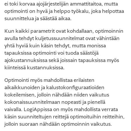
ei toki korvaa ajojärjestelijän ammattitaitoa, mutta
optimointi on hyvä ja helppo työkalu, joka helpottaa
suunnittelua ja säästää aikaa.
Kun kaikki parametrit ovat kohdallaan, optimoinnin
avulla tehdyt kuljetussuunnitelmat ovat vähintään
yhtä hyviä kuin käsin tehdyt, mutta monissa
tapauksissa optimointi voi tuoda säästöjä
ajokustannuksissa sekä joissain tapauksissa myös
kiinteissä kustannuksissa.
Optimointi myös mahdollistaa erilaisten
aikaikkunoiden ja kalustokonfiguraatioiden
kokeilemisen, jolloin nähdään niiden vaikutus
kokonaissuunnitelmaan nopeasti ja pienellä
vaivalla. LogiAppissa on myös mahdollista verrata
käsin suunniteltujen reittejä optimoituihin reitteihin,
jolloin suoraan nähdään optimoinnin vaikutus.