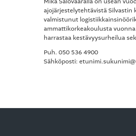
Mika Salovaaralla on usean vuo
ajojärjestelytehtävistä Silvastin
valmistunut logistiikkainsinööri
ammattikorkeakoulusta vuonna
harrastaa kestävyysurheilua sek
Puh. 050 536 4900
Sähköposti: etunimi.sukunimi@