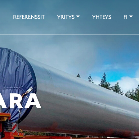
U
REFERENSSIT
YRITYS
YHTEYS
FI
ARA