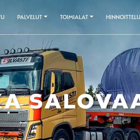
VU
PALVELUT
TOIMIALAT
HINNOITTEL
KA SALOVA