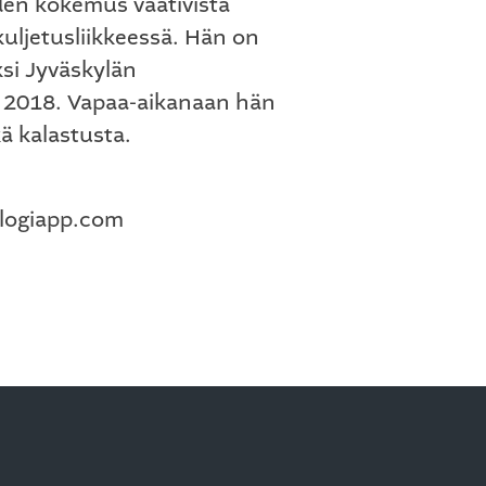
den kokemus vaativista
 kuljetusliikkeessä. Hän on
ksi Jyväskylän
 2018. Vapaa-aikanaan hän
ä kalastusta.
logiapp.com