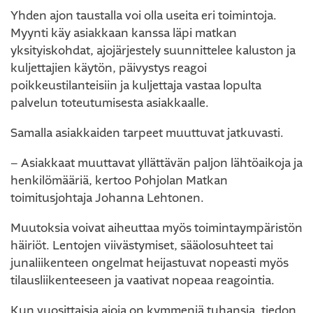
Yhden ajon taustalla voi olla useita eri toimintoja.
Myynti käy asiakkaan kanssa läpi matkan
yksityiskohdat, ajojärjestely suunnittelee kaluston ja
kuljettajien käytön, päivystys reagoi
poikkeustilanteisiin ja kuljettaja vastaa lopulta
palvelun toteutumisesta asiakkaalle.
Samalla asiakkaiden tarpeet muuttuvat jatkuvasti.
– Asiakkaat muuttavat yllättävän paljon lähtöaikoja ja
henkilömääriä, kertoo Pohjolan Matkan
toimitusjohtaja Johanna Lehtonen.
Muutoksia voivat aiheuttaa myös toimintaympäristön
häiriöt. Lentojen viivästymiset, sääolosuhteet tai
junaliikenteen ongelmat heijastuvat nopeasti myös
tilausliikenteeseen ja vaativat nopeaa reagointia.
Kun vuosittaisia ajoja on kymmeniä tuhansia, tiedon