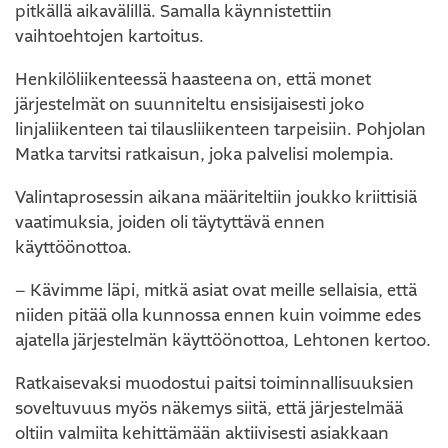
pitkällä aikavälillä. Samalla käynnistettiin
vaihtoehtojen kartoitus.
Henkilöliikenteessä haasteena on, että monet
järjestelmät on suunniteltu ensisijaisesti joko
linjaliikenteen tai tilausliikenteen tarpeisiin. Pohjolan
Matka tarvitsi ratkaisun, joka palvelisi molempia.
Valintaprosessin aikana määriteltiin joukko kriittisiä
vaatimuksia, joiden oli täytyttävä ennen
käyttöönottoa.
– Kävimme läpi, mitkä asiat ovat meille sellaisia, että
niiden pitää olla kunnossa ennen kuin voimme edes
ajatella järjestelmän käyttöönottoa, Lehtonen kertoo.
Ratkaisevaksi muodostui paitsi toiminnallisuuksien
soveltuvuus myös näkemys siitä, että järjestelmää
oltiin valmiita kehittämään aktiivisesti asiakkaan