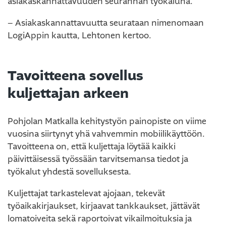
asiakaskannattavuuden seurannan työkaluna.
– Asiakaskannattavuutta seurataan nimenomaan
LogiAppin kautta, Lehtonen kertoo.
Tavoitteena sovellus
kuljettajan arkeen
Pohjolan Matkalla kehitystyön painopiste on viime
vuosina siirtynyt yhä vahvemmin mobiilikäyttöön.
Tavoitteena on, että kuljettaja löytää kaikki
päivittäisessä työssään tarvitsemansa tiedot ja
työkalut yhdestä sovelluksesta.
Kuljettajat tarkastelevat ajojaan, tekevät
työaikakirjaukset, kirjaavat tankkaukset, jättävät
lomatoiveita sekä raportoivat vikailmoituksia ja