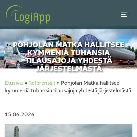
POHJOLAN MATKA HALLITSEE
KYMMENIÄ TUHANSIA
TILAUSAJOJA YHDESTÄ
JÄRJESTELMÄSTÄ
Etusivu
»
Referenssit
»
Pohjolan Matka hallitsee
kymmeniä tuhansia tilausajoja yhdestä järjestelmästä
15.06.2026