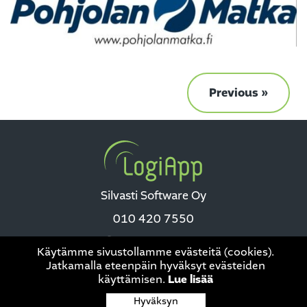
Previous »
Silvasti Software Oy
010 420 7550
Käytämme sivustollamme evästeitä (cookies).
Jatkamalla eteenpäin hyväksyt evästeiden
käyttämisen.
Lue lisää
Tietosuoja
|
This site is protected by reCAPTCHA and the Google
Hyväksyn
Privacy Policy
and
Terms of Service
apply.