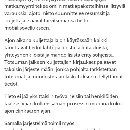
matkamyynti tekee omiin matkapaketteihinsa liittyviä
varauksia, ajotoimisto suunnittelee resurssit ja
kuljettajat saavat tarvitsemansa tiedot
mobiilisovellukseen.
Ajon aikana kuljettajalla on käytössään kaikki
tarvittavat tiedot lähtöpaikoista, aikatauluista,
yhteyshenkilöistä ja mahdollisista erityisohjeista.
Toteuman jälkeen kuljettajien kirjaukset palaavat
takaisin järjestelmään, jonka pohjalta tarkistetaan
toteumat ja muodostetaan laskutuksen edellyttämät
tiedot.
Tieto ei jää yksittäisiin työvaiheisiin tai henkilöiden
taakse, vaan kulkee saman prosessin mukana koko
ajon elinkaaren ajan.
Samalla järjestelmä toimii myös