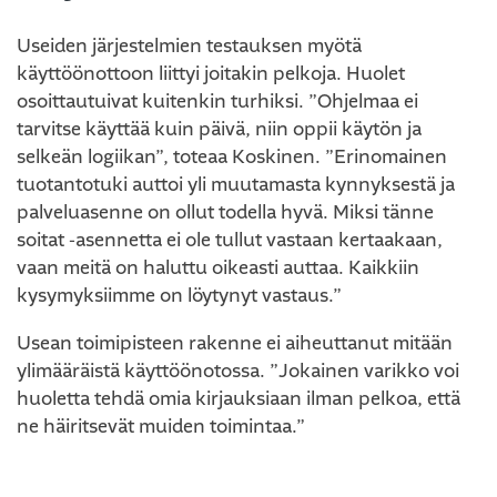
Useiden järjestelmien testauksen myötä
käyttöönottoon liittyi joitakin pelkoja. Huolet
osoittautuivat kuitenkin turhiksi. ”Ohjelmaa ei
tarvitse käyttää kuin päivä, niin oppii käytön ja
selkeän logiikan”, toteaa Koskinen. ”Erinomainen
tuotantotuki auttoi yli muutamasta kynnyksestä ja
palveluasenne on ollut todella hyvä. Miksi tänne
soitat -asennetta ei ole tullut vastaan kertaakaan,
vaan meitä on haluttu oikeasti auttaa. Kaikkiin
kysymyksiimme on löytynyt vastaus.”
Usean toimipisteen rakenne ei aiheuttanut mitään
ylimääräistä käyttöönotossa. ”Jokainen varikko voi
huoletta tehdä omia kirjauksiaan ilman pelkoa, että
ne häiritsevät muiden toimintaa.”