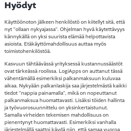
Hyödyt
Käyttöönoton jälkeen henkilöstö on kiitellyt sitä, että
nyt ”ollaan nykyajassa”. Ohjelman hyvä käytettävyys
kännykällä on yksi suurista elämää helpottavista
asioista. Etäkäyttömahdollisuus auttaa myös
toimistohenkilöstöä.
Kasvuun tähtäävässä yrityksessä kustannussäästöt
ovat tärkeässä roolissa. LogiApps on auttanut tässä
vähentämällä esimerkiksi palkanmaksuun kuluvaa
aikaa. Nykyään palkanlaskija saa järjestelmästä kaikki
tiedot ”nappia painamalla”, mikä on nopeuttanut
palkanmaksua huomattavasti. Lisäksi töiden hallinta
ja työvuorosuunnittelu on yksinkertaistunut.
Samalla virheiden tekemisen mahdollisuus on
pienentynyt huomattavasti. Esimerkiksi vanhalla
järjestelmällä saattoi käydä niin, että samaa vuoroa