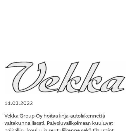
11.03.2022
Vekka Group Oy hoitaa linja-autoliikennettä
valtakunnallisesti. Palveluvalikoimaan kuuluvat
paikallis-, koulu- ja seutuliikenne sekä tilausajot.