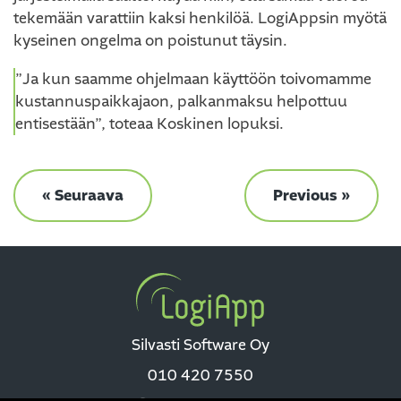
tekemään varattiin kaksi henkilöä. LogiAppsin myötä
kyseinen ongelma on poistunut täysin.
”Ja kun saamme ohjelmaan käyttöön toivomamme
kustannuspaikkajaon, palkanmaksu helpottuu
entisestään”, toteaa Koskinen lopuksi.
« Seuraava
Previous »
Silvasti Software Oy
010 420 7550