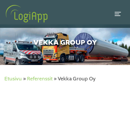
VEKKA GROUP OY
Etusivu
»
Referenssit
»
Vekka Group Oy