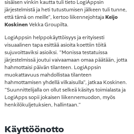
sisäisen vinkin kautta tuli tieto LogiAppsin
järjestelmistä ja heti tutustumisen jälkeen tuli tunne,
että tämä on meille”, kertoo liikennejohtaja
Keijo
Koskinen
Vekka Groupilta.
LogiAppsin helppokäyttöisyys ja erityisesti
visuaalinen tapa esittää asioita koettiin töitä
sujuvoittaviksi asioiksi. ”Monissa testatuissa
järjestelmissä joutui vaivaamaan omaa päätään, jotta
hahmottaisi päivän tilanteen. LogiAppsin
muokattavuus mahdollistaa tilanteen
hahmottamisen yhdellä vilkaisulla”, jatkaa Koskinen.
”Suunnittelijalla on ollut selkeä käsitys toimialasta ja
LogiApps sopii jokaisen liikennemuodon, myös
henkilökuljetuksien, hallintaan.”
Käyttöönotto