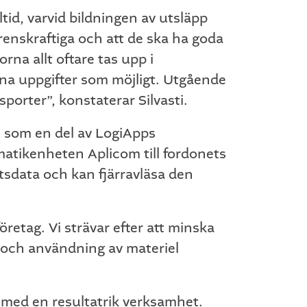
tid, varvid bildningen av utsläpp
rrenskraftiga och att de ska ha goda
rna allt oftare tas upp i
nna uppgifter som möjligt. Utgående
porter”, konstaterar Silvasti.
en som en del av LogiApps
atikenheten Aplicom till fordonets
tsdata och kan fjärravläsa den
retag. Vi strävar efter att minska
t och användning av materiel
je med en resultatrik verksamhet.