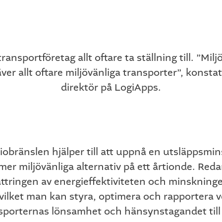
sportföretag allt oftare ta ställning till. ”Milj
räver allt oftare miljövänliga transporter”, konsta
direktör på LogiApps.
obränslen hjälper till att uppnå en utsläppsmin
 mer miljövänliga alternativ på ett årtionde. Reda
bättringen av energieffektiviteten och minskning
ket man kan styra, optimera och rapportera ver
sporternas lönsamhet och hänsynstagandet till 