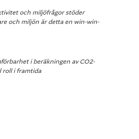
tivitet och miljöfrågor stöder
are och miljön är detta en win-win-
förbarhet i beräkningen av CO2-
roll i framtida