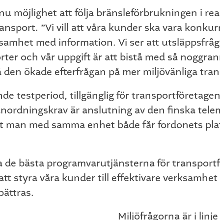
möjlighet att följa bränsleförbrukningen i real
ansport. ”Vi vill att våra kunder ska vara konku
ksamhet med information. Vi ser att utsläppsfrågo
ter och vår uppgift är att bistå med så noggra
 den ökade efterfrågan på mer miljövänliga trans
de testperiod, tillgänglig för transportföretag
ordningskrav är anslutning av den finska telem
att man med samma enhet både får fordonets pla
da de bästa programvarutjänsterna för transportfö
tt styra våra kunder till effektivare verksamhe
bättras.
Miljöfrågorna är i lin