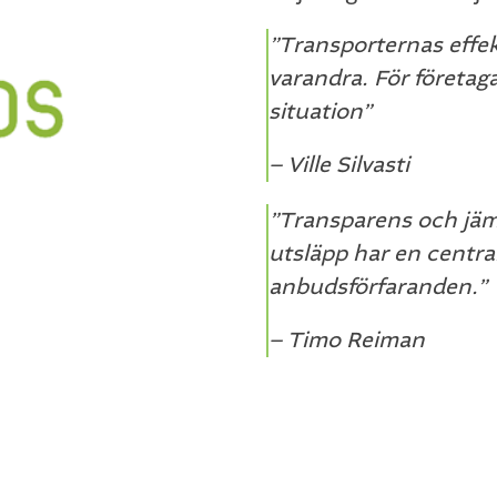
”Transporternas effek
varandra. För företag
situation”
– Ville Silvasti
”Transparens och jäm
utsläpp har en central 
anbudsförfaranden.”
– Timo Reiman