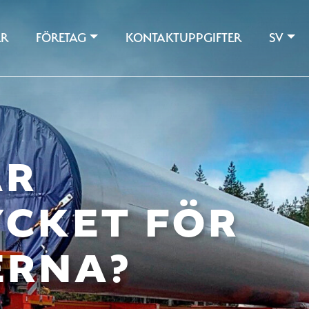
ER
FÖRETAG
KONTAKTUPPGIFTER
SV
ÄR
YCKET FÖR
ERNA?