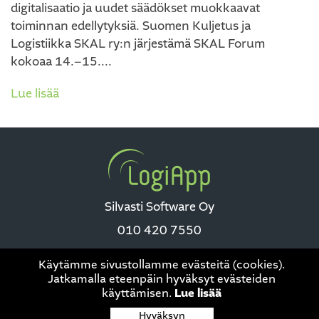
digitalisaatio ja uudet säädökset muokkaavat
toiminnan edellytyksiä. Suomen Kuljetus ja
Logistiikka SKAL ry:n järjestämä SKAL Forum
kokoaa 14.–15....
Lue lisää
Silvasti Software Oy
010 420 7550
Käytämme sivustollamme evästeitä (cookies).
Jatkamalla eteenpäin hyväksyt evästeiden
käyttämisen.
Lue lisää
Tietosuoja
|
This site is protected by reCAPTCHA and the Google
Hyväksyn