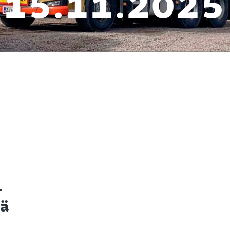
15.11.2025
L
sä