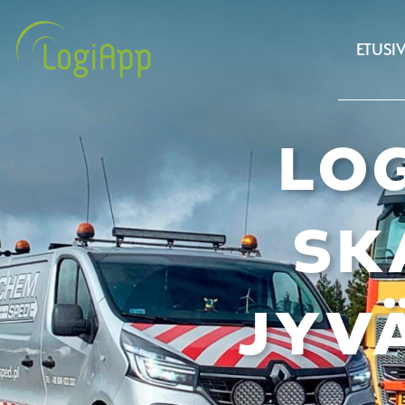
ETUSI
LO
SK
JYV