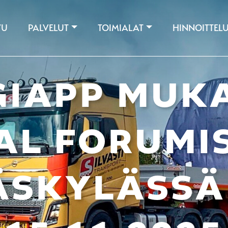
VU
PALVELUT
TOIMIALAT
HINNOITTEL
GIAPP MUK
AL FORUMI
ÄSKYLÄSSÄ 