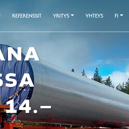
U
REFERENSSIT
YRITYS
YHTEYS
FI
ANA
SSA
14.–