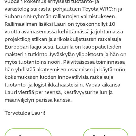
vuoden kokemus erityisesti tuotanto- ja
varastologistiikasta, pohjautuen Toyota WRC:n ja
Subarun N-ryhmän ralliautojen valmistukseen.
Rallimaailman lisäksi Lauri on työskennellyt 10
vuotta avainasemassa kehittämässä ja johtamassa
projektilogistiikan ja erikoiskuljetusten ratkaisuja
Euroopan laajuisesti. Laurilla on kauppatieteiden
maisterin tutkinto Jyväskylän yliopistosta ja hän on
myös tuotantoinsinööri. Päivittäisessä toiminnassa
hän yhdistää akateemisen osaamisen ja käytännön
kokemukseen luoden innovatiivisia ratkaisuja
tuotanto- ja logistiikkahaasteisiin. Vapaa-aikansa
Lauri viettää perheensä, kestävyysurheilun ja
maanviljelyn parissa kanssa.
Tervetuloa Lauri!