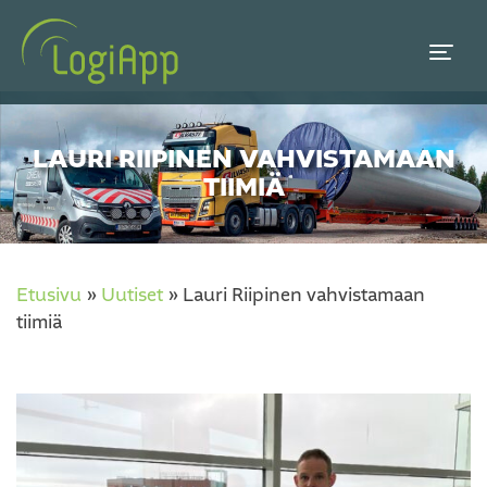
LAURI RIIPINEN VAHVISTAMAAN
TIIMIÄ
Etusivu
»
Uutiset
»
Lauri Riipinen vahvistamaan
tiimiä