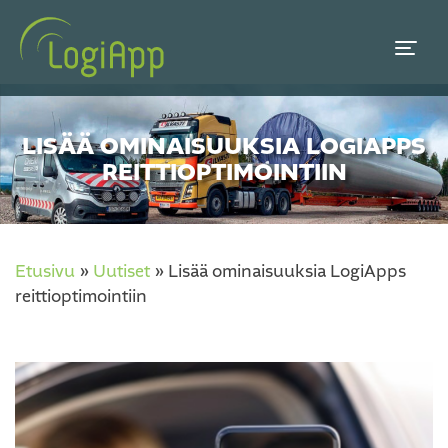
LISÄÄ OMINAISUUKSIA LOGIAPPS
REITTIOPTIMOINTIIN
Etusivu
»
Uutiset
»
Lisää ominaisuuksia LogiApps
reittioptimointiin