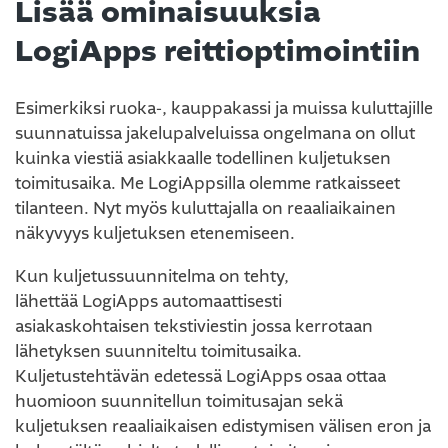
Lisää ominaisuuksia
LogiApps reittioptimointiin
Esimerkiksi ruoka-, kauppakassi ja muissa kuluttajille
suunnatuissa jakelupalveluissa ongelmana on ollut
kuinka viestiä asiakkaalle todellinen kuljetuksen
toimitusaika. Me LogiAppsilla olemme ratkaisseet
tilanteen. Nyt myös kuluttajalla on reaaliaikainen
näkyvyys kuljetuksen etenemiseen.
Kun kuljetussuunnitelma on tehty,
lähettää LogiApps automaattisesti
asiakaskohtaisen tekstiviestin jossa kerrotaan
lähetyksen suunniteltu toimitusaika.
Kuljetustehtävän edetessä LogiApps osaa ottaa
huomioon suunnitellun toimitusajan sekä
kuljetuksen reaaliaikaisen edistymisen välisen eron ja