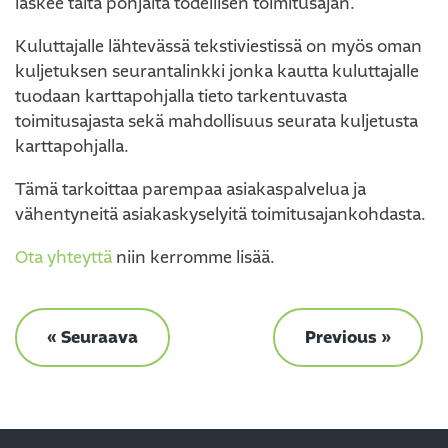
laskee tältä pohjalta todellisen toimitusajan.
Kuluttajalle lähtevässä tekstiviestissä on myös oman
kuljetuksen seurantalinkki jonka kautta kuluttajalle
tuodaan karttapohjalla tieto tarkentuvasta
toimitusajasta sekä mahdollisuus seurata kuljetusta
karttapohjalla.
Tämä tarkoittaa parempaa asiakaspalvelua ja
vähentyneitä asiakaskyselyitä toimitusajankohdasta.
Ota yhteyttä
niin kerromme lisää.
« Seuraava
Previous »