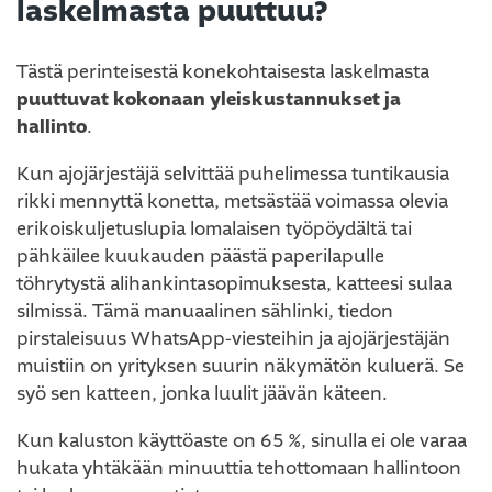
laskelmasta puuttuu?
Tästä perinteisestä konekohtaisesta laskelmasta
puuttuvat kokonaan yleiskustannukset ja
hallinto
.
Kun ajojärjestäjä selvittää puhelimessa tuntikausia
rikki mennyttä konetta, metsästää voimassa olevia
erikoiskuljetuslupia lomalaisen työpöydältä tai
pähkäilee kuukauden päästä paperilapulle
töhrytystä alihankintasopimuksesta, katteesi sulaa
silmissä. Tämä manuaalinen sählinki, tiedon
pirstaleisuus WhatsApp-viesteihin ja ajojärjestäjän
muistiin on yrityksen suurin näkymätön kuluerä. Se
syö sen katteen, jonka luulit jäävän käteen.
Kun kaluston käyttöaste on 65 %, sinulla ei ole varaa
hukata yhtäkään minuuttia tehottomaan hallintoon