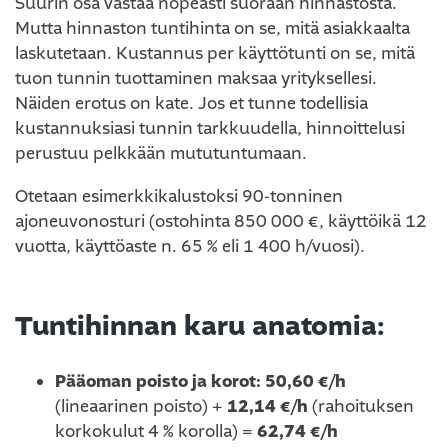
Suurin osa vastaa nopeasti suoraan hinnastosta.
Mutta hinnaston tuntihinta on se, mitä asiakkaalta
laskutetaan. Kustannus per käyttötunti on se, mitä
tuon tunnin tuottaminen maksaa yrityksellesi.
Näiden erotus on kate. Jos et tunne todellisia
kustannuksiasi tunnin tarkkuudella, hinnoittelusi
perustuu pelkkään mututuntumaan.
Otetaan esimerkkikalustoksi 90-tonninen
ajoneuvonosturi (ostohinta 850 000 €, käyttöikä 12
vuotta, käyttöaste n. 65 % eli 1 400 h/vuosi).
Tuntihinnan karu anatomia:
Pääoman poisto ja korot:
50,60 €/h
(lineaarinen poisto) +
12,14 €/h
(rahoituksen
korkokulut 4 % korolla) =
62,74 €/h