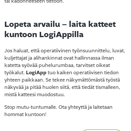
tai kadonneeseen tietoon.
Lopeta arvailu – laita katteet
kuntoon LogiAppilla
Jos haluat, että operatiivinen työnsuunnittelu, luvat,
kuljettajat ja alihankinnat ovat hallinnassa ilman
katetta syövää puhelurumbaa, tarvitset oikeat
työkalut.
LogiApp
tuo kaiken operatiivisen tiedon
yhteen paikkaan. Se tekee näkymättömästä työstä
näkyvää ja pitää huolen siitä, että tiedät tismalleen,
mistä katteesi muodostuu.
Stop mutu-tuntumalle. Ota yhteyttä ja laitetaan
hommat kuntoon!