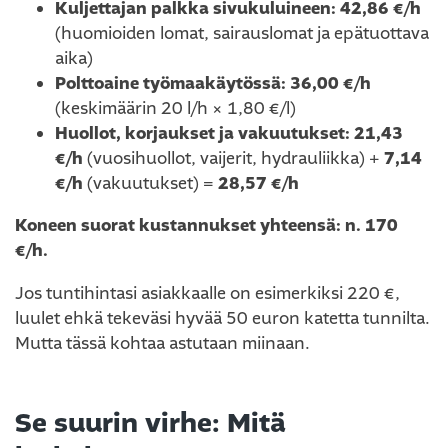
Kuljettajan palkka sivukuluineen:
42,86 €/h
(huomioiden lomat, sairauslomat ja epätuottava
aika)
Polttoaine työmaakäytössä:
36,00 €/h
(keskimäärin 20 l/h × 1,80 €/l)
Huollot, korjaukset ja vakuutukset:
21,43
€/h
(vuosihuollot, vaijerit, hydrauliikka) +
7,14
€/h
(vakuutukset) =
28,57 €/h
Koneen suorat kustannukset yhteensä: n. 170
€/h.
Jos tuntihintasi asiakkaalle on esimerkiksi 220 €,
luulet ehkä tekeväsi hyvää 50 euron katetta tunnilta.
Mutta tässä kohtaa astutaan miinaan.
Se suurin virhe: Mitä