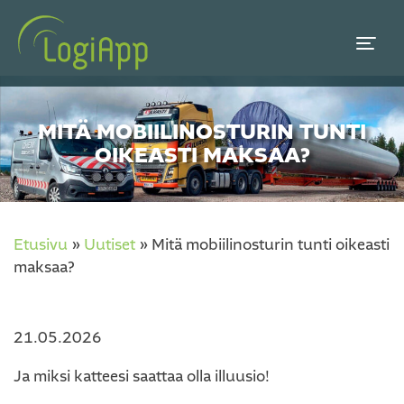
MITÄ MOBIILINOSTURIN TUNTI
OIKEASTI MAKSAA?
Etusivu
»
Uutiset
»
Mitä mobiilinosturin tunti oikeasti
maksaa?
21.05.2026
Ja miksi katteesi saattaa olla illuusio!