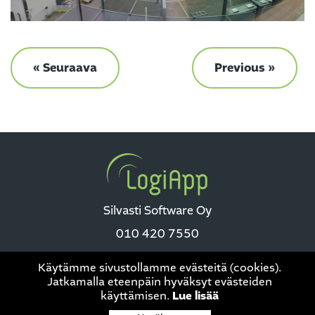
« Seuraava
Previous »
Silvasti Software Oy
010 420 7550
Käytämme sivustollamme evästeitä (cookies).
Jatkamalla eteenpäin hyväksyt evästeiden
käyttämisen.
Lue lisää
Tietosuoja
|
This site is protected by reCAPTCHA and the Google