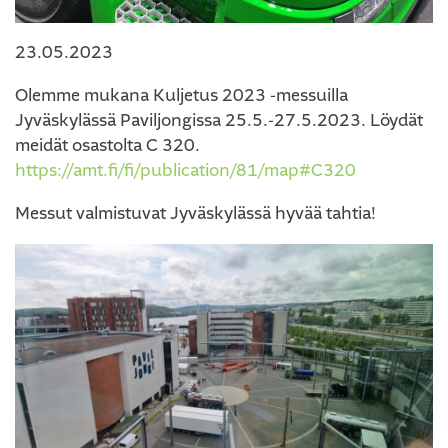
23.05.2023
Olemme mukana Kuljetus 2023 -messuilla
Jyväskylässä Paviljongissa 25.5.-27.5.2023. Löydät
meidät osastolta C 320.
https://amt.fi/fi/publication/81/map#C320
Messut valmistuvat Jyväskylässä hyvää tahtia!