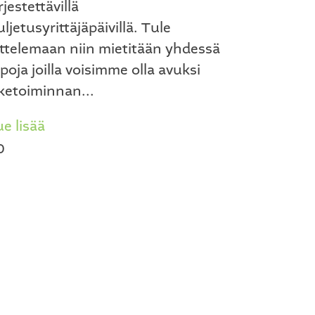
rjestettävillä
ljetusyrittäjäpäivillä. Tule
uttelemaan niin mietitään yhdessä
poja joilla voisimme olla avuksi
iketoiminnan...
e lisää
0