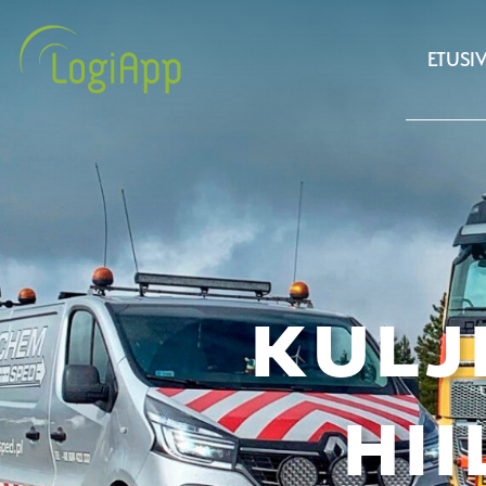
ETUSI
KULJ
HI