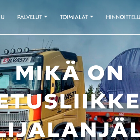
VU
PALVELUT
TOIMIALAT
HINNOITTEL
MIKÄ ON
ETUSLIIKK
ILIJALANJÄL