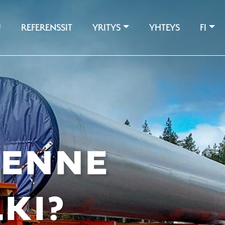
U
REFERENSSIT
YRITYS
YHTEYS
FI
EENNE
KI?