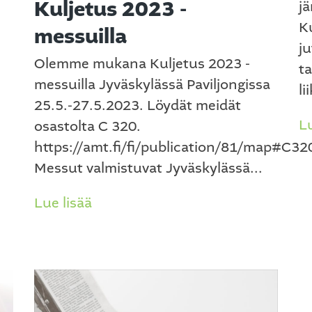
Kuljetus 2023 -
jä
Ku
messuilla
j
Olemme mukana Kuljetus 2023 -
ta
messuilla Jyväskylässä Paviljongissa
li
25.5.-27.5.2023. Löydät meidät
Lu
osastolta C 320.
https://amt.fi/fi/publication/81/map#C32
Messut valmistuvat Jyväskylässä...
Lue lisää