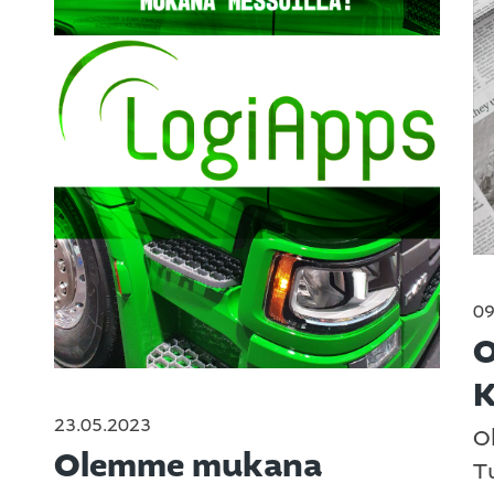
09
O
K
23.05.2023
O
Olemme mukana
T